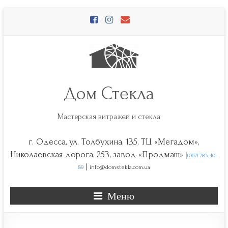
Перейти
к
содержимому
Дом Стекла
Мастерская витражей и стекла
г. Одесса, ул. Толбухина, 135, ТЦ «Мегадом»,
|
Николаевская дорога, 253, завод «Продмаш»
(067) 783-40-
|
89
info@domstekla.com.ua
Меню