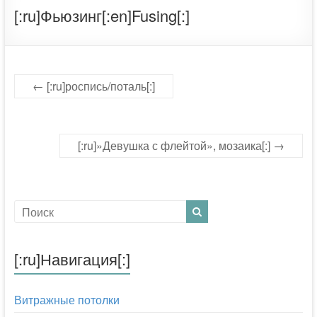
[:ru]Фьюзинг[:en]Fusing[:]
←
[:ru]роспись/поталь[:]
[:ru]»Девушка с флейтой», мозаика[:]
→
[:ru]Навигация[:]
Витражные потолки