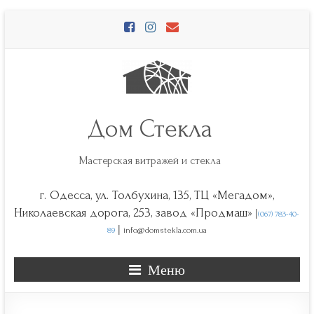
Перейти
к
содержимому
Дом Стекла
Мастерская витражей и стекла
г. Одесса, ул. Толбухина, 135, ТЦ «Мегадом»,
|
Николаевская дорога, 253, завод «Продмаш»
(067) 783-40-
|
89
info@domstekla.com.ua
Меню