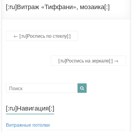
[:ru]Витраж «Тиффани», мозаика[:]
←
[:ru]Роспись по стеклу[:]
[:ru]Роспись на зеркале[:]
→
[:ru]Навигация[:]
Витражные потолки