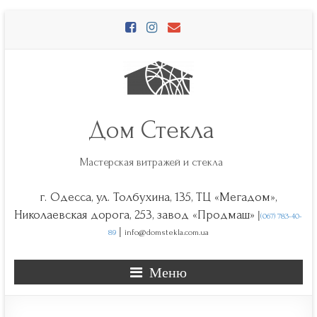
Перейти
к
содержимому
Дом Стекла
Мастерская витражей и стекла
г. Одесса, ул. Толбухина, 135, ТЦ «Мегадом»,
|
Николаевская дорога, 253, завод «Продмаш»
(067) 783-40-
|
89
info@domstekla.com.ua
Меню