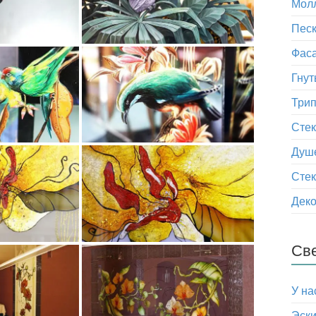
Мол
Песк
Фаса
Гнут
Трип
Сте
Душ
Стек
Деко
Св
У на
Эски