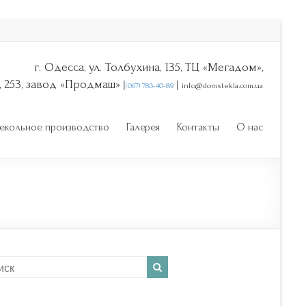
г. Одесса, ул. Толбухина, 135, ТЦ «Мегадом»,
|
|
, 253, завод «Продмаш»
(067) 783-40-89
info@domstekla.com.ua
екольное производство
Галерея
Контакты
О нас