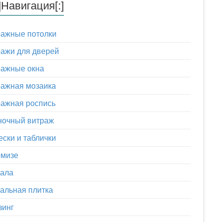
u]Навигация[:]
ражные потолки
ажи для дверей
ражные окна
ажная мозаика
ажная роспись
ночный витраж
ски и таблички
омизе
кала
альная плитка
зинг