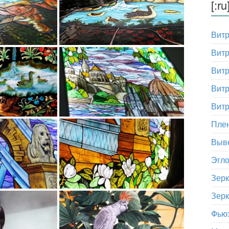
[:r
Вит
Витр
Вит
Витр
Витр
Пле
Выве
Эгл
Зер
Зерк
Фью