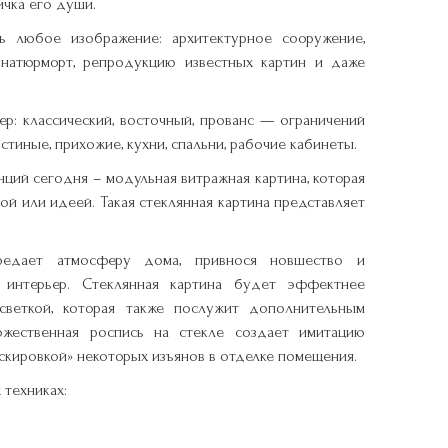
ичка его души.
ь любое изображение: архитектурное сооружение,
 натюрморт, репродукцию известных картин и даже
р: классический, восточный, прованс — ограничений
тиные, прихожие, кухни, спальни, рабочие кабинеты.
ций сегодня – модульная витражная картина, которая
ой или идеей. Такая стеклянная картина представляет
ередает атмосферу дома, привнося новшество и
в интерьер. Стеклянная картина будет эффектнее
светкой, которая также послужит дополнительным
жественная роспись на стекле создает имитацию
скировкой» некоторых изъянов в отделке помещения.
техниках: