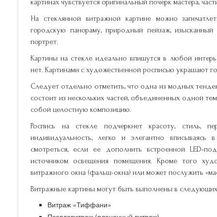
картинах чувствуется оригинальный почерк мастера, част
На стеклянной витражной картине можно запечатлет
городскую панораму, природный пейзаж, изысканный
портрет.
Картины на стекле идеально впишутся в любой интерье
нет. Картинами с художественной росписью украшают гос
Следует отдельно отметить, что одна из модных тенден
состоит из нескольких частей, объединенных одной тем
собой целостную композицию.
Роспись на стекле подчеркнет красоту, стиль, п
индивидуальность, легко и элегантно вписываясь 
смотреться, если ее дополнить встроенной LED-под
источником освещения помещения. Кроме того худо
витражного окна (фальш-окна) или может послужить «ма
Витражные картины могут быть выполнены в следующих 
Витраж «Тиффани»
Псевдовитраж (пленочный витраж)