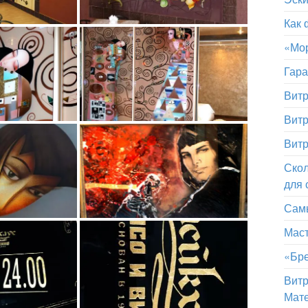
Как 
«Мор
Гара
Витр
Витр
Витр
Скол
для 
Самы
Маст
«Бре
Витр
Мат