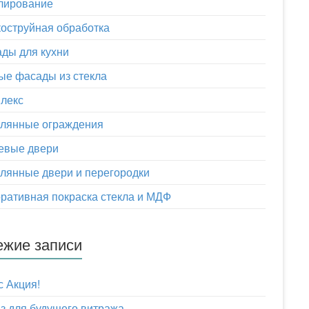
лирование
оструйная обработка
ды для кухни
ые фасады из стекла
лекс
клянные ограждения
евые двери
лянные двери и перегородки
ративная покраска стекла и МДФ
ежие записи
с Акция!
з для будущего витража