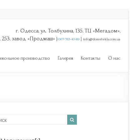
г. Одесса, ул. Толбухина, 135, ТЦ «Мегадом»,
|
|
, 253, завод «Продмаш»
(067) 783-40-89
info@domstekla.com.ua
екольное производство
Галерея
Контакты
О нас