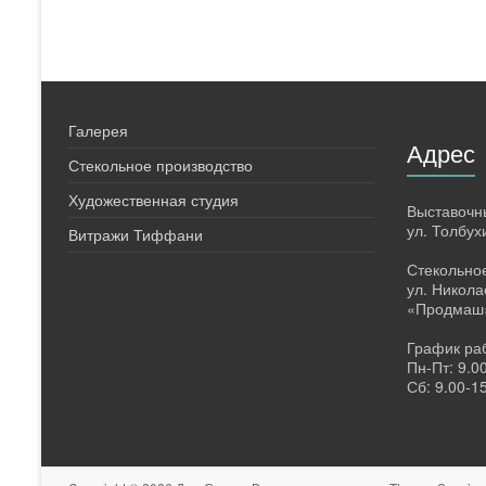
Галерея
Адрес
Стекольное производство
Художественная студия
Выставочн
ул. Толбух
Витражи Тиффани
Стекольное
ул. Никола
«Продмаш
График ра
Пн-Пт: 9.0
Сб: 9.00-1