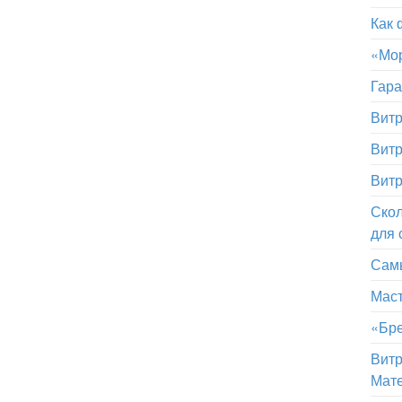
Как 
«Мор
Гара
Витр
Витр
Витр
Скол
для 
Самы
Маст
«Бре
Витр
Мат