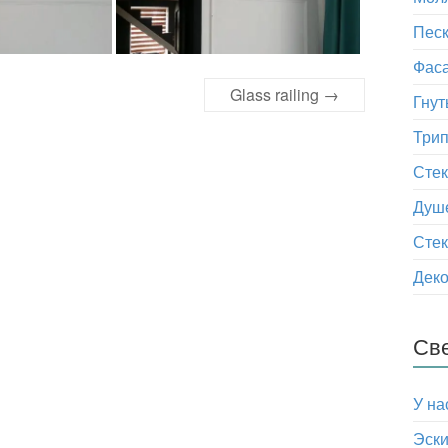
Песк
Фаса
Glass railing
→
Гнут
Трип
Сте
Душ
Стек
Деко
Св
У на
Эски