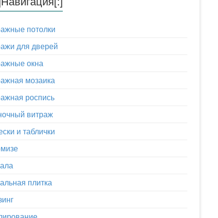
u]Навигация[:]
ражные потолки
ажи для дверей
ражные окна
ажная мозаика
ажная роспись
ночный витраж
ски и таблички
омизе
кала
альная плитка
зинг
лирование