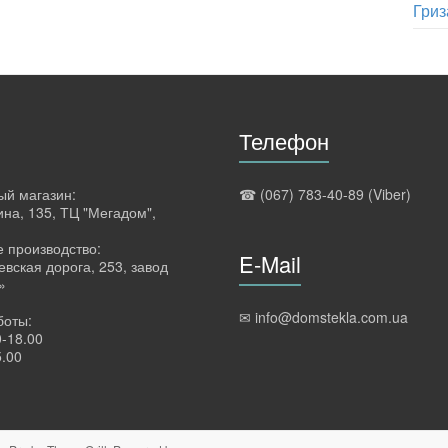
Гриз
Телефон
ый магазин:
☎ (067) 783-40-89 (Viber)
ина, 135, ТЦ "Мегадом",
 производство:
E-Mail
евская дорога, 253, завод
»
✉ info@domstekla.com.ua
боты:
0-18.00
5.00