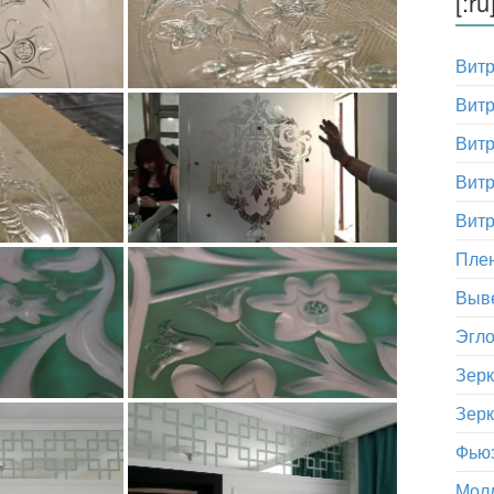
[:r
Вит
Витр
Вит
Витр
Витр
Пле
Выве
Эгл
Зер
Зерк
Фью
Мол