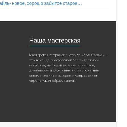
айль- новое, хорошо забытое старое…
Наша мастерская
Мастерская витражей и стекла «Дом Стекла» –
это команда профессионалов витражного
искусства, мастеров мозаики и росписи,
дизайнеров и художников с многолетним
опытом, знанием истории и современным
европейским образованием.